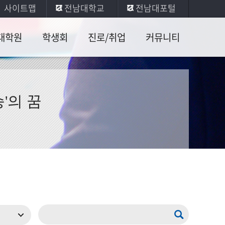
사이트맵
전남대학교
전남대포털
대학원
학생회
진로/취업
커뮤니티
개
학생회
취업안내
공지사항
소개
정
취업사례
질문과답변
'의 꿈
학생회
정
임용수기
수업자료실
소모임
취업Q&A
서식자료실
활동게시
판
포토앨범