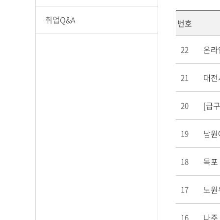
취업Q&A
번호
온라
22
대전
21
[급
20
남원
19
목포
18
노원
17
나주
16