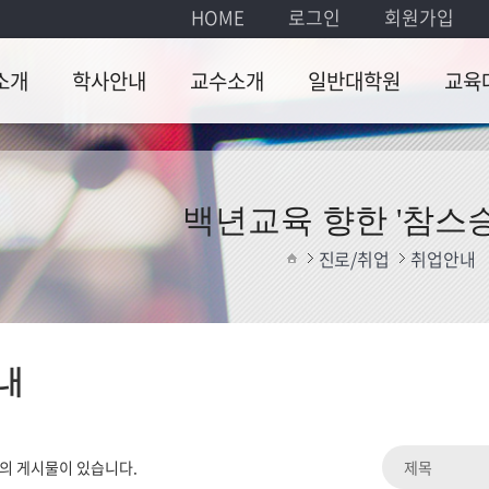
HOME
로그인
회원가입
소개
학사안내
교수소개
일반대학원
교육
개
교육과정
현직교수
전공소개
전공소
동
학사일정
명예교수
교과과정
교육과
백년교육 향한 '참스승
도
학사일정
학사일
진로/취업
취업안내
는 길
게시판
게시판
내
의 게시물이 있습니다.