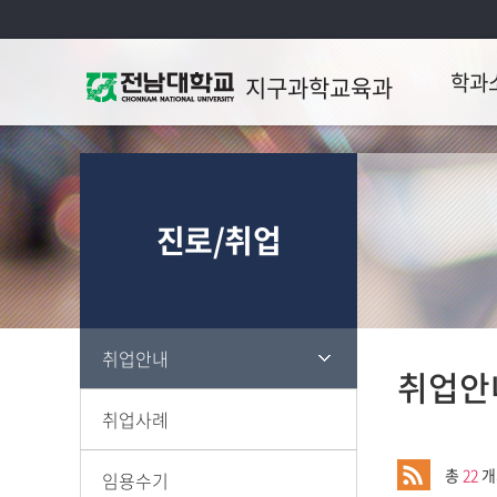
학과
지구과학교육과
학과소
학과활
진로/취업
장학제
찾아오시
취업안내
취업안
취업사례
총
22
개
임용수기